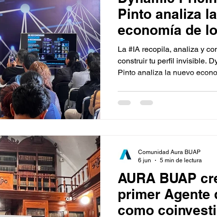
Pinto analiza l
economía de lo
personalizados
La #IA recopila, analiza y c
construir tu perfil invisible.
Pinto analiza la nuevo econo
personalizados.
Comunidad Aura BUAP
6 jun
5 min de lectura
AURA BUAP cre
primer Agente 
como coinvest