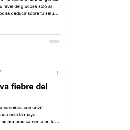
tu nivel de glucosa solo al
dría deducir sobre tu salud
orio? Con esta pregunta
ood en Ginebra, Suiza.
r
va fiebre del
 humanoides comenzó.
 estará precisamente en los