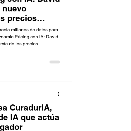
a nuevo
s precios
.
onecta millones de datos para
 Dynamic Pricing con IA: David
mía de los precios
a CuradurIA,
de IA que actúa
igador