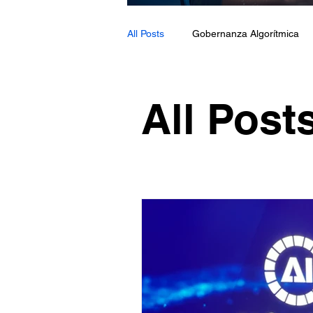
All Posts
Gobernanza Algorítmica
Oops! Lo hizo la IA
Formación
All Post