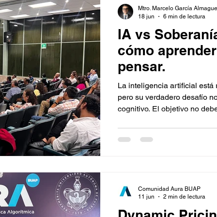
Mtro. Marcelo García Almague
18 jun
6 min de lectura
IA vs Soberaní
cómo aprender 
pensar.
La inteligencia artificial est
pero su verdadero desafío no
cognitivo. El objetivo no deb
estudiantes, sino que los ay
Recuperar la soberanía cogni
pensamiento crítico, criterio
cuestionamiento, utilizando 
apoyo y no como un sustitut
Comunidad Aura BUAP
11 jun
2 min de lectura
Dynamic Pricin