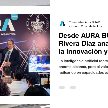
Comunidad Aura BUAP
25 jun
2 min de lectura
Desde AURA BU
Rivera Díaz ana
la innovación y
humano frente a
La inteligencia artificial re
enorme alcance, pero el valo
radicando en capacidades como
liderazgo.