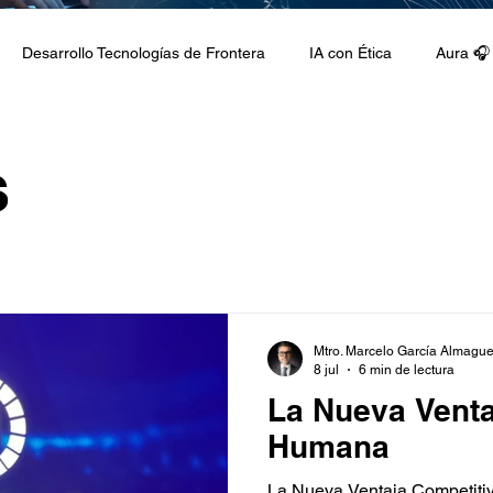
Desarrollo Tecnologías de Frontera
IA con Ética
Aura 🎧
 Docentes GuIA
Ciclo de conferencias
s
Mtro. Marcelo García Almague
8 jul
6 min de lectura
La Nueva Venta
Humana
La Nueva Ventaja Competitiv