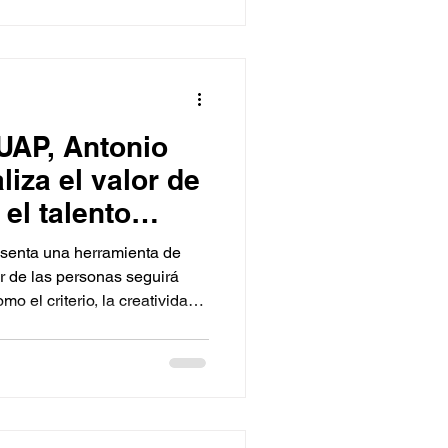
AP, Antonio
liza el valor de
 el talento
 la IA.
presenta una herramienta de
r de las personas seguirá
 el criterio, la creatividad y