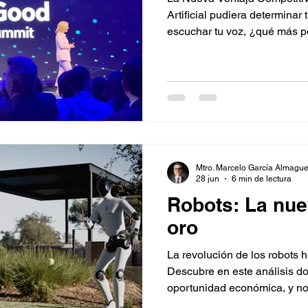
Artificial pudiera determinar 
escuchar tu voz, ¿qué más po
sin necesidad de un laborat
iniciamos el Summit AI for G
Mtro. Marcelo García Almague
28 jun
6 min de lectura
Robots: La nue
oro
La revolución de los robots
Descubre en este análisis donde esta la mayor
oportunidad económica, y no
robots.