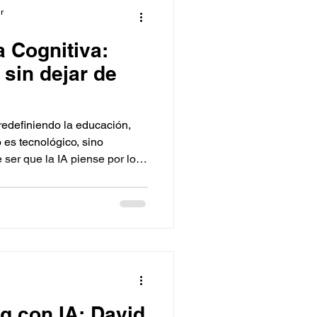
r
a Cognitiva:
sin dejar de
á redefiniendo la educación,
 es tecnológico, sino
e ser que la IA piense por los
ude a pensar mejor.
tiva implica desarrollar
 propio y capacidad de
la IA como una herramienta de
o del razonamiento humano.
g con IA: David