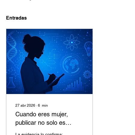
Entradas
27 abr 2026
∙
6
min
Cuando eres mujer,
publicar no solo es
difícil… también es más
La evidencia lo confirma: