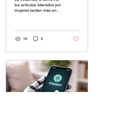
lento.
los artículos liderados por
mujeres tardan más en
publicarse. La ciencia no
está libre de sesgos, los
reproduce.
18
0