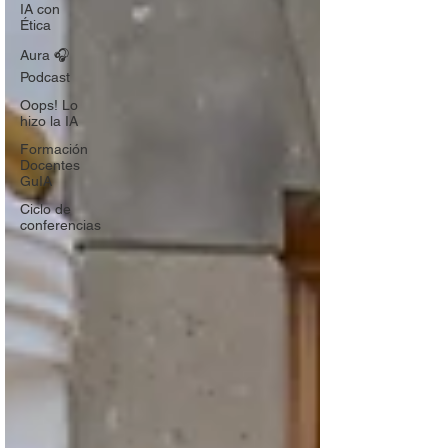
IA con
Ética
Aura 🎧
Podcast
Oops! Lo
hizo la IA
Formación
Docentes
GuIA
Ciclo de
conferencias