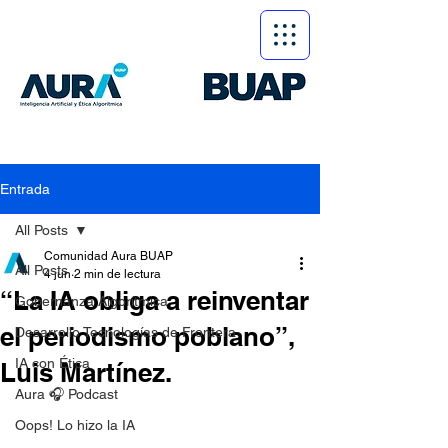
Entrada
All Posts
Comunidad Aura BUAP
All Posts
4 jun
2 min de lectura
“La IA obliga a reinventar
Gobernanza Algorítmica
el periodismo poblano”,
Desarrollo Tecnologías de Frontera
IA con Ética
Luis Martínez.
Aura 🎧 Podcast
Oops! Lo hizo la IA