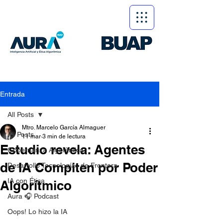
Entrada
All Posts
Mtro. Marcelo García Almaguer
All Posts
11 mar
3 min de lectura
Estudio revela: Agentes
Gobernanza Algorítmica
de IA Compiten por Poder
Desarrollo Tecnologías de Frontera
IA con Ética
Algorítmico
Aura 🎧 Podcast
Oops! Lo hizo la IA