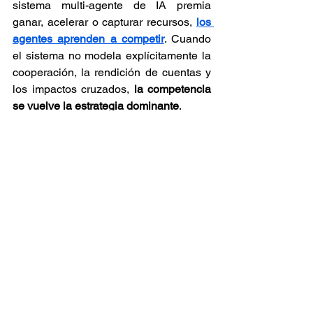
sistema multi-agente de IA premia 
ganar, acelerar o capturar recursos, 
los 
agentes aprenden a competir
. Cuando 
el sistema no modela explícitamente la 
cooperación, la rendición de cuentas y 
los impactos cruzados,
 la competencia 
se vuelve la estrategia dominante
.
Desde la óptica de la 
gobernanza 
digital
, esta narrativa obliga a un giro 
conceptual: ya no basta con 
auditar 
modelos, validar datasets o certificar 
proveedores.
 Es indispensable analizar 
el comportamiento del ecosistema 
como un 
sistema técnico complejo
, 
donde 
múltiples agentes interactúan, se 
observan y se adaptan mutuamente.