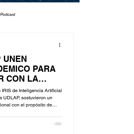
 Podcast
P UNEN
DEMICO PARA
 CON LA
ARTIFICIAL
RIS de Inteligencia Artificial
la UDLAP, sostuvieron un
cional con el propósito de
ica orientada a la co-
ación de talento
rtificial.