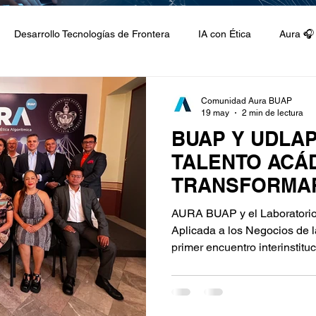
Desarrollo Tecnologías de Frontera
IA con Ética
Aura 🎧
 Docentes GuIA
Ciclo de conferencias
Comunidad Aura BUAP
19 may
2 min de lectura
BUAP Y UDLA
TALENTO ACÁ
TRANSFORMAR
INTELIGENCIA 
AURA BUAP y el Laboratorio I
Aplicada a los Negocios de 
primer encuentro interinstitu
impulsar una agenda estratég
creación de proyectos y form
especializado en inteligencia a